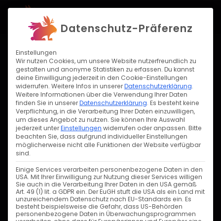
Projekt starten
Datenschutz-Präferenz
//PROJEKT
Einstellungen
Wir nutzen Cookies, um unsere Website nutzerfreundlich zu
PAULS DINER
gestalten und anonyme Statistiken zu erfassen. Du kannst
SCHWEINFURT
deine Einwilligung jederzeit in den Cookie-Einstellungen
widerrufen. Weitere Infos in unserer
Datenschutzerklärung
.
Weitere Informationen über die Verwendung Ihrer Daten
finden Sie in unserer
Datenschutzerklärung
.
Es besteht keine
Pauls Diner in Schweinfurt ist ein authentisches
Verpflichtung, in die Verarbeitung Ihrer Daten einzuwilligen,
um dieses Angebot zu nutzen.
Sie können Ihre Auswahl
50s Diner, das köstliche Burger, knusprige
jederzeit unter
Einstellungen
widerrufen oder anpassen.
Bitte
Pommes und vieles mehr bietet. Die
beachten Sie, dass aufgrund individueller Einstellungen
möglicherweise nicht alle Funktionen der Website verfügbar
nostalgische Atmosphäre und das leckere
sind.
Essen versprechen ein einzigartiges
Einige Services verarbeiten personenbezogene Daten in den
USA. Mit Ihrer Einwilligung zur Nutzung dieser Services willigen
kulinarisches Erlebnis.
Sie auch in die Verarbeitung Ihrer Daten in den USA gemäß
Art. 49 (1) lit. a GDPR ein. Der EuGH stuft die USA als ein Land mit
unzureichendem Datenschutz nach EU-Standards ein. Es
besteht beispielsweise die Gefahr, dass US-Behörden
←
→
personenbezogene Daten in Überwachungsprogrammen