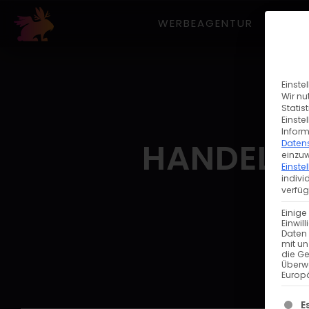
WERBEAGENTUR
LE
Einste
Wir nu
Statis
Einste
Inform
HANDELS
Daten
einzuw
Einste
indivi
verfüg
Einige
Einwil
Daten 
mit un
die G
Überw
Europä
Es fo
E