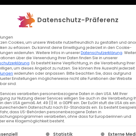
REFERENZEN
BLOG
K
ISTUNGEN
Datenschutz-Präferenz
llungen
tzen Cookies, um unsere Website nutzerfreundlich zu gestalten und a
//PROJEKT
tiken zu erfassen. Du kannst deine Einwilligung jederzeit in den Cookie-
←
→
llungen widerrufen. Weitere Infos in unserer
Datenschutzerklärung
.
Weite
ationen über die Verwendung Ihrer Daten finden Sie in unserer
VERBAND
schutzerklärung
.
Es besteht keine Verpflichtung, in die Verarbeitung Ihrer
Der Handelsverband Bayer
illigen, um dieses Angebot zu nutzen.
Sie können Ihre Auswahl jederzeit 
Einzelhandel und das Dien
llungen
widerrufen oder anpassen.
Bitte beachten Sie, dass aufgrund
BAYERN
dueller Einstellungen möglicherweise nicht alle Funktionen der Website
Deutschland. Als Interesse
bar sind.
Mitgliedsunternehmen ein,
 Services verarbeiten personenbezogene Daten in den USA. Mit Ihrer
informiert über relevante
ligung zur Nutzung dieser Services willigen Sie auch in die Verarbeitung I
in den USA gemäß Art. 49 (1) lit. a GDPR ein. Der EuGH stuft die USA als ei
sich in politischen, rechtl
zureichendem Datenschutz nach EU-Standards ein. Es besteht beispiel
efahr, dass US-Behörden personenbezogene Daten in
zugunsten der bayerische
achungsprogrammen verarbeiten, ohne dass für Europäerinnen und
er eine Klagemöglichkeit besteht.
lgt eine Liste der Service-Gruppen, für die eine Einwillig
ssenziell
Statistik
Externe Med