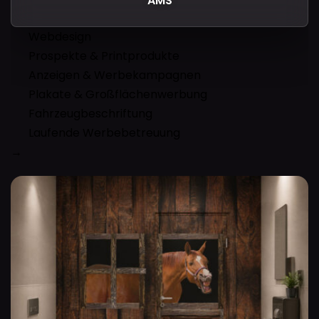
AMS
Webdesign
Prospekte & Printprodukte
Anzeigen & Werbekampagnen
Plakate & Großflächenwerbung
Fahrzeugbeschriftung
Laufende Werbebetreuung
→